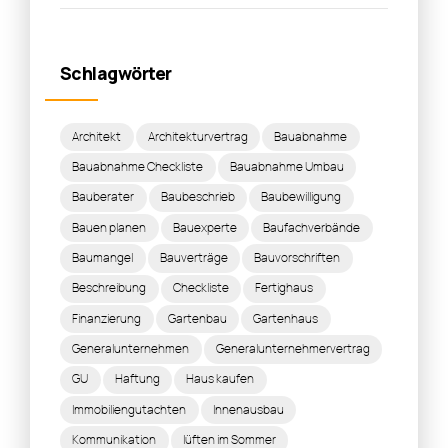
Schlagwörter
Architekt
Architekturvertrag
Bauabnahme
Bauabnahme Checkliste
Bauabnahme Umbau
Bauberater
Baubeschrieb
Baubewilligung
Bauen planen
Bauexperte
Baufachverbände
Baumangel
Bauverträge
Bauvorschriften
Beschreibung
Checkliste
Fertighaus
Finanzierung
Gartenbau
Gartenhaus
Generalunternehmen
Generalunternehmervertrag
GU
Haftung
Haus kaufen
Immobiliengutachten
Innenausbau
Kommunikation
lüften im Sommer