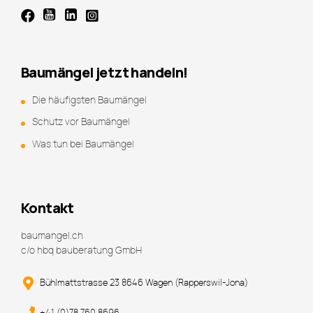
Baumängel jetzt handeln!
Die häufigsten Baumängel
Schutz vor Baumängel
Was tun bei Baumängel
Kontakt
baumangel.ch
c/o hbq bauberatung GmbH
Bühlmattstrasse 23 8646 Wagen (Rapperswil-Jona)