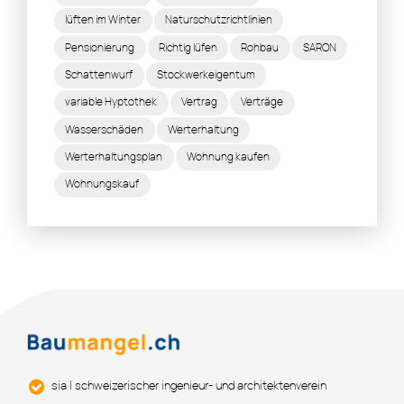
lüften im Winter
Naturschutzrichtlinien
Pensionierung
Richtig lüfen
Rohbau
SARON
Schattenwurf
Stockwerkeigentum
variable Hyptothek
Vertrag
Verträge
Wasserschäden
Werterhaltung
Werterhaltungsplan
Wohnung kaufen
Wohnungskauf
sia | schweizerischer ingenieur- und architektenverein