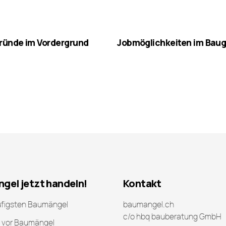
gründe im Vordergrund
Jobmöglichkeiten im Baug
gel jetzt handeln!
Kontakt
ufigsten Baumängel
baumangel.ch
c/o hbq bauberatung GmbH
 vor Baumängel