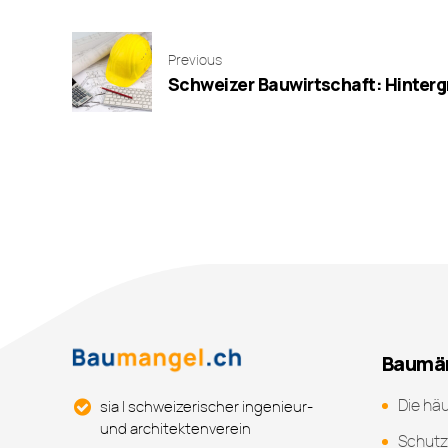
Previous
Schweizer Bauwirtschaft: Hinter
Baumän
Die hä
sia | schweizerischer ingenieur-
und architektenverein
Schutz