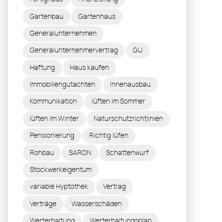
Gartenbau
Gartenhaus
Generalunternehmen
Generalunternehmervertrag
GU
Haftung
Haus kaufen
Immobiliengutachten
Innenausbau
Kommunikation
lüften im Sommer
lüften im Winter
Naturschutzrichtlinien
Pensionierung
Richtig lüfen
Rohbau
SARON
Schattenwurf
Stockwerkeigentum
variable Hyptothek
Vertrag
Verträge
Wasserschäden
Werterhaltung
Werterhaltungsplan