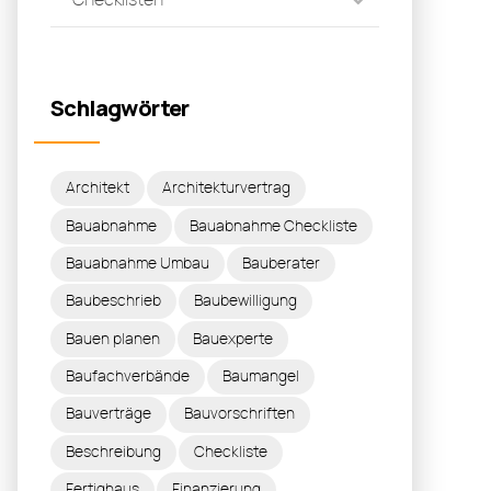
Schlagwörter
Architekt
Architekturvertrag
Bauabnahme
Bauabnahme Checkliste
Bauabnahme Umbau
Bauberater
Baubeschrieb
Baubewilligung
Bauen planen
Bauexperte
Baufachverbände
Baumangel
Bauverträge
Bauvorschriften
Beschreibung
Checkliste
Fertighaus
Finanzierung