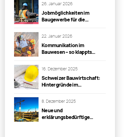
26. Januar 2026
Jobmöglichkeiten im
Baugewerbe für die
Generation 50 plus
22. Januar 2026
Kommunikation im
Bauwesen – so klappts
besser
16. Dezember 2025
Schweizer Bauwirtschaft:
Hintergründe im
Vordergrund
8. Dezember 2025
Neue und
erklärungsbedürftige
Gewährleistungsbestimmungen
für Baumängel