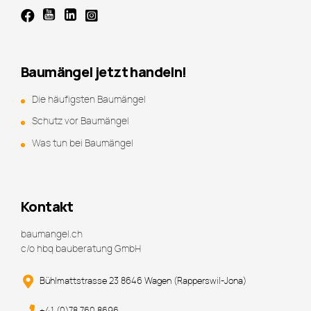
Baumängel jetzt handeln!
Die häufigsten Baumängel
Schutz vor Baumängel
Was tun bei Baumängel
Kontakt
baumangel.ch
c/o hbq bauberatung GmbH
Bühlmattstrasse 23 8646 Wagen (Rapperswil-Jona)