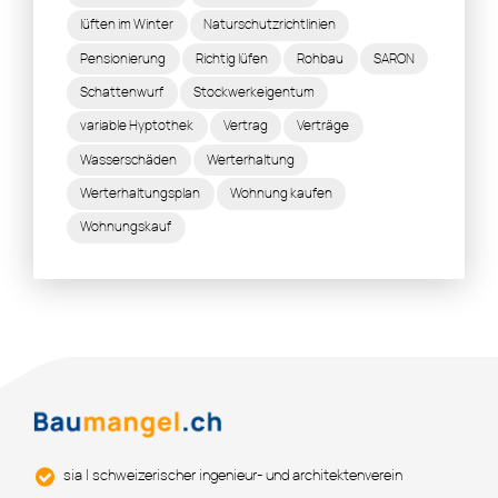
lüften im Winter
Naturschutzrichtlinien
Pensionierung
Richtig lüfen
Rohbau
SARON
Schattenwurf
Stockwerkeigentum
variable Hyptothek
Vertrag
Verträge
Wasserschäden
Werterhaltung
Werterhaltungsplan
Wohnung kaufen
Wohnungskauf
sia | schweizerischer ingenieur- und architektenverein