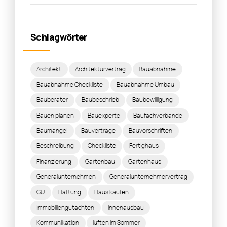
Schlagwörter
Architekt
Architekturvertrag
Bauabnahme
Bauabnahme Checkliste
Bauabnahme Umbau
Bauberater
Baubeschrieb
Baubewilligung
Bauen planen
Bauexperte
Baufachverbände
Baumangel
Bauverträge
Bauvorschriften
Beschreibung
Checkliste
Fertighaus
Finanzierung
Gartenbau
Gartenhaus
Generalunternehmen
Generalunternehmervertrag
GU
Haftung
Haus kaufen
Immobiliengutachten
Innenausbau
Kommunikation
lüften im Sommer