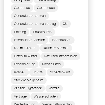
Gartenbau
Gartenhaus
Generalunternehmen
Generalunternehmervertrag
GU
Haftung
Haus kaufen
Immobiliengutachten
Innenausbau
Kommunikation
lüften im Sommer
lüften im Winter
Naturschutzrichtlinien
Pensionierung
Richtig lüfen
Rohbau
SARON
Schattenwurf
Stockwerkeigentum
variable Hyptothek
Vertrag
Verträge
Wasserschäden
Werterhaltung
Werterhaltungsplan