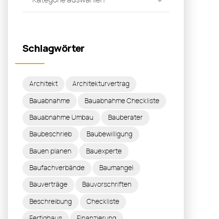
Schlagwörter
Architekt
Architekturvertrag
Bauabnahme
Bauabnahme Checkliste
Bauabnahme Umbau
Bauberater
Baubeschrieb
Baubewilligung
Bauen planen
Bauexperte
Baufachverbände
Baumangel
Bauverträge
Bauvorschriften
Beschreibung
Checkliste
Fertighaus
Finanzierung