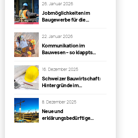
26. Januar 2026
Jobmöglichkeiten im
Baugewerbe für die
Generation 50 plus
22. Januar 2026
Kommunikation im
Bauwesen – so klappts
besser
16. Dezember 2025
Schweizer Bauwirtschaft:
Hintergründe im
Vordergrund
8. Dezember 2025
Neue und
erklärungsbedürftige
Gewährleistungsbestimmungen
für Baumängel