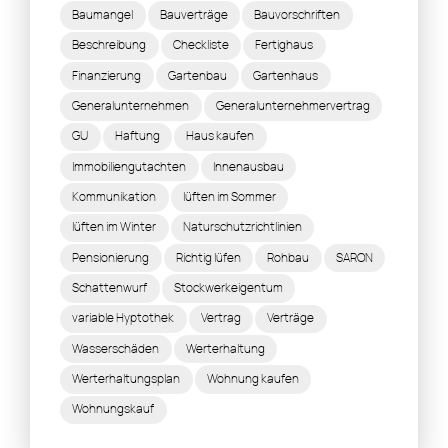
Baumangel
Bauverträge
Bauvorschriften
Beschreibung
Checkliste
Fertighaus
Finanzierung
Gartenbau
Gartenhaus
Generalunternehmen
Generalunternehmervertrag
GU
Haftung
Haus kaufen
Immobiliengutachten
Innenausbau
Kommunikation
lüften im Sommer
lüften im Winter
Naturschutzrichtlinien
Pensionierung
Richtig lüfen
Rohbau
SARON
Schattenwurf
Stockwerkeigentum
variable Hyptothek
Vertrag
Verträge
Wasserschäden
Werterhaltung
Werterhaltungsplan
Wohnung kaufen
Wohnungskauf