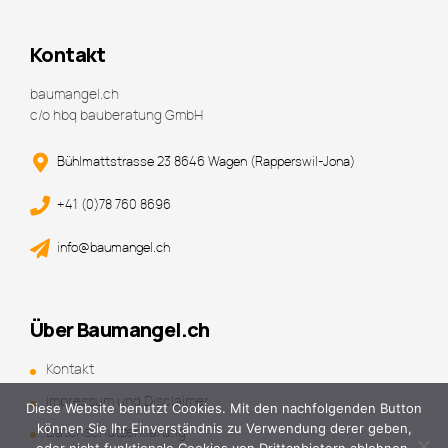
Kontakt
baumangel.ch
c/o hbq bauberatung GmbH
Bühlmattstrasse 23 8646 Wagen (Rapperswil-Jona)
+41 (0)78 760 8696
info@baumangel.ch
Über Baumangel.ch
Kontakt
Impressum und Disclaimer
Diese Website benutzt Cookies. Mit den nachfolgenden Button
können Sie Ihr Einverständnis zu Verwendung derer geben,
Datenschutzerklärung